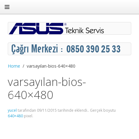
Home
varsayılan-bios-640×480
varsayılan-bios-
640×480
yucel
tarafından
09/11/2015
tarihinde eklendi.. Gerçek boyutu
640×480
pixel.