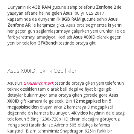
Dünyanın ilk
4GB RAM
gücüne sahip telefonu
Zenfone 2
ile
yaşayan efsane haline gelen
Asus,
bu yıl CES 2017
kapsamında da dünyanın ilk
8GB RAM
gücüne sahip
Asus
Zenfone AR
ile karşımıza çıktı. Asus orta segmentte ki yerini
her geçen gün sağlamlaştırmaya çalışırken yeni ürünleri ile de
fark yaratmayı amaçlıyor. Kod adı
Asus X00ID
olarak geçen
yeni bir telefon
GFXBench
testinde ortaya çıktı.
Asus X00ID Teknik Özellikler
Asus’un
GFXBenchmark
testinde ortaya çıkan yeni telefonun
teknik özelikleri tam olarak belli değil ve fiyat bilgisi gibi
detaylar bulunmuyor ama ortaya çıkan görsele göre
Asus
X00ID
çift kamera ile gelecek. Biri
12 megapiksel
biri
5
megapiskselden
oluşan arka 2 kameraya 8 megapiksel
değerinde ön kamera bulunuyor.
4K video
kaydının da olacağı
telefonun 5,5inç 1280x720p HD ekran olacağını görüyoruz.
Yonga seti tarafında ise Adreno 505 oldukça kafamızı
karıştırdı. Bizim tahminimiz Snapdragon 625’in farklı bir