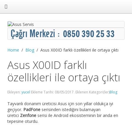
Home
Blog
Asus X00ID farklı özellikleri ile ortaya çıktı
Asus X00ID farklı
özellikleri ile ortaya çıktı
Ekleyen:
yucel
Ekleme Tarihi:
08/05/2017
. Eklenen Kategori(ler)
Blog
Tayvanlı donanım üreticisi Asus için son yıllar oldukça iyi
geçiyor.
PadFone
serisinden istediğini bulamayan
üretici
Zenfone
serisi ile Android ekosisteminin bir anda en
tepesine oturdu.