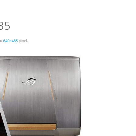
85
tu
640×485
pixel.