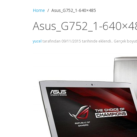
Home
Asus_G752_1-640×485
Asus_G752_1-640×4
yucel
tarafından
09/11/2015
tarihinde eklendi.. Gerçek boyu