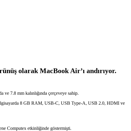
örünüş olarak MacBook Air’ı andırıyor.
nda ve 7.8 mm kalınlığında çerçeveye sahip.
lan bilgisayarda 8 GB RAM, USB-C, USB Type-A, USB 2.0, HDMI ve
sene Computex etkinliğinde göstermişti.