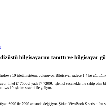
g
züstü bilgisayarını tanıttı ve bilgisayar g
indows 10 işletim sistemi bulunuyor. Bilgisayar sadece 1.4 kg ağırlığı
nuyor. Intel i7-7500U yada i7-7200U işlemci seçeneklerine sahip o
ows 10 işletim sistemi ile geliyor.
fiyatı 699$ ile 799$ arasında değişiyor. Şirket VivoBook S serisini bu 