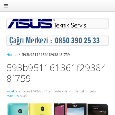
Home
593b951161361f293848f759
593b951161361f29384
8f759
yucel
tarafından
14/06/2017
tarihinde eklendi.. Gerçek boyutu
650×325
pixel.