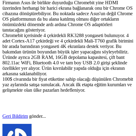
Firmanın Asus ile birlikte duyurduğu Chromebit yine HDMI
üzerinden herhangi bir harici ekrana bağlanarak onu bir Chrome OS
cihazına dönüştürebiliyor. Bu noktada sadece Asus'un değil Chrome
OS platformunun da bu alana katılmış olması diğer ortakların
önümüzdeki dönemde ardı ardına Chrome OS adaptörleri
tanıtacağını gösteriyor.
Chromebit içerisinde 4 çekirdekli RK3288 yongaseti bulunuyor. 4
adet Cortex-A17 çekirdeği ve 4 çekirdekli Mali-T760 grafik birimini
bir arada barındıran yongaseti 4K ekranlara destek veriyor. Bu
bakımdan ürünün boyundan büyük işler yapacağını söyleyebiliriz.
Üründe ayrıca 2GB RAM, 16GB depolama kapasitesi, çift bant
802.11ac WiFi, Bluetooth 4.0 ve tam boy USB 2.0 girişi şeklinde
özellikler yer alıyor. Ürün kıvrılabilir yapıda olduğu için ekranın
arkasına saklanabiliyor.
100$ civarında bir fiyat etiketine sahip olacağı düşünülen Chromebit
yaz aylarında satışa sunulacak. Ancak ilk etapta eğitim kurumları ve
gelişmekte olan ülke pazarları hedefleniyor.
Geri Bildirim
gönder...